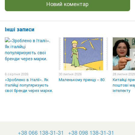
Новий коментар
Інші записи
6 серпня 2026
30 липня 2026
28 липня 202
«Зроблено в Італії». Як
Маленькому принцу – 80
Китайці пр
італійці популяризують
поштові ма
свої бренди через марки.
інтелекту
+38 066 138-31-31
+38 098 138-31-31