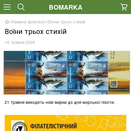
BOMARKA
Новини філателії
Воїни трьох стихій
Воїни трьох стихій
18 травня 2026
21 травня виходять нові марки до дня морської піхоти.