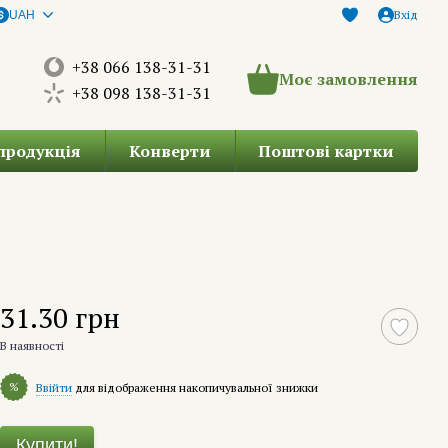
Вхід
UAH
+38 066 138-31-31
Моє замовлення
+38 098 138-31-31
продукція
Конверти
Поштові картки
31.30 грн
В наявності
%
Ввійти
для відображення накопичувальної знижки
Купити!