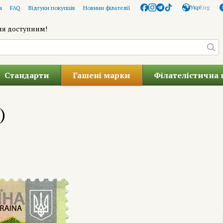
Укр
Eng
я
FAQ
Відгуки покупців
Новини філателії
ня доступним!
Стандарти
Гашені марки
Філателістична 
)