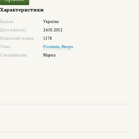
Характеристики
Країна
Україна
Дата випуску
24.01.2012
Поштовий номер
1178
Тема
Рослини
,
Флора
Специфікація
Марка