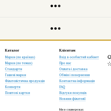
Каталог
Клієнтам
Марки (по країнах)
Вхід в особистий кабінет
Марки (по темах)
Про нас
Стандарти
Оплата і доставка
Гашені марки
Обмін і повернення
Філателістична продукція
Контактна інформація
Конверти
FAQ
Поштові картки
Відгуки покупців
Новини філателії
Ми в соцмережах