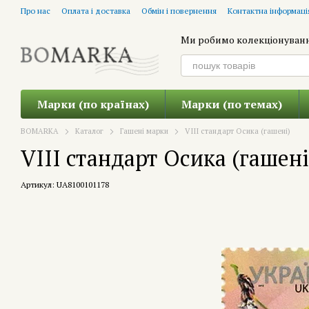
Перейти до основного контенту
Про нас
Оплата і доставка
Обмін і повернення
Контактна інформаці
Ми робимо колекціонуван
Марки (по країнах)
Марки (по темах)
BOMARKA
Каталог
Гашені марки
VIII стандарт Осика (гашені)
VIII стандарт Осика (гашені
Артикул: UA8100101178