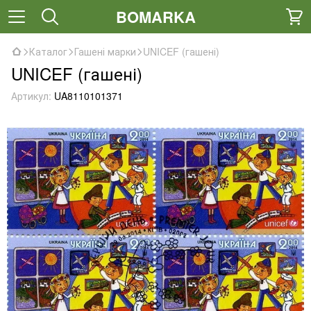
BOMARKA
Каталог
Гашені марки
UNICEF (гашені)
UNICEF (гашені)
Артикул:
UA8110101371