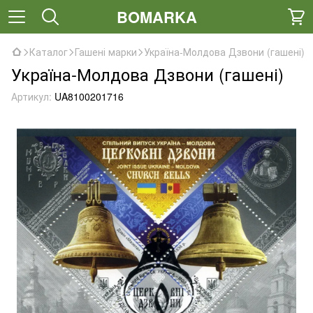
BOMARKA
Каталог
Гашені марки
Україна-Молдова Дзвони (гашені)
Україна-Молдова Дзвони (гашені)
Артикул:
UA8100201716