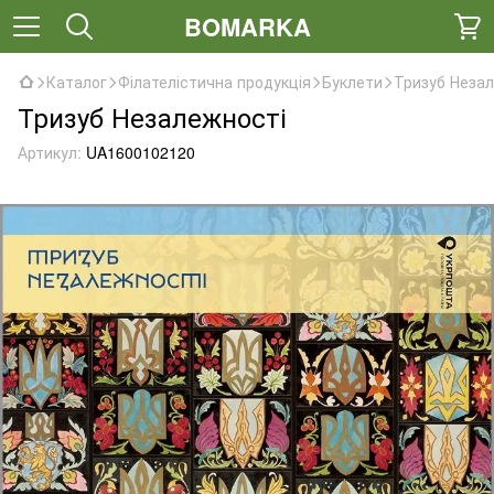
BOMARKA
Каталог
Філателістична продукція
Буклети
Тризуб Неза
Тризуб Незалежності
Артикул:
UA1600102120