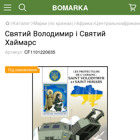
BOMARKA
Каталог
Марки (по країнах)
Африка
Центральноафриканс
Святий Володимир і Святий
Хаймарс
Артикул:
CF1101220635
Під замовлення