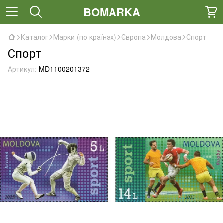
BOMARKA
Каталог
Марки (по країнах)
Європа
Молдова
Спорт
Спорт
Артикул:
MD1100201372