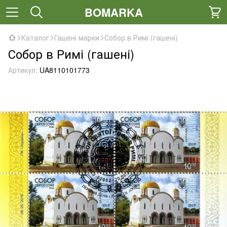
BOMARKA
Каталог
Гашені марки
Собор в Римі (гашені)
Собор в Римі (гашені)
Артикул:
UA8110101773