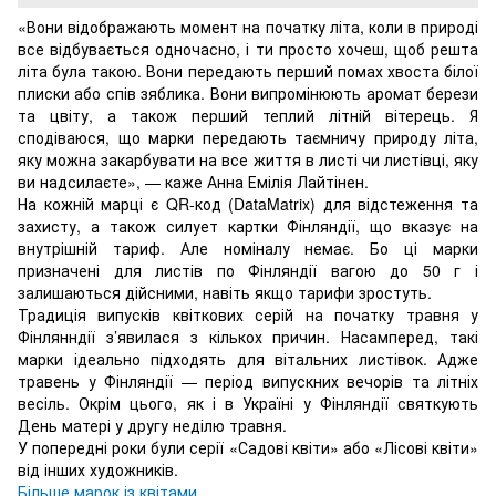
«Вони відображають момент на початку літа, коли в природі
все відбувається одночасно, і ти просто хочеш, щоб решта
літа була такою. Вони передають перший помах хвоста білої
плиски або спів зяблика. Вони випромінюють аромат берези
та цвіту, а також перший теплий літній вітерець. Я
сподіваюся, що марки передають таємничу природу літа,
яку можна закарбувати на все життя в листі чи листівці, яку
ви надсилаєте», — каже Анна Емілія Лайтінен.
На кожній марці є QR-код (DataMatrix) для відстеження та
захисту, а також силует картки Фінляндії, що вказує на
внутрішній тариф. Але номіналу немає. Бо ці марки
призначені для листів по Фінляндії вагою до 50 г і
залишаються дійсними, навіть якщо тарифи зростуть.
Традиція випусків квіткових серій на початку травня у
Фінлянндії з’явилася з кількох причин. Насамперед, такі
марки ідеально підходять для вітальних листівок. Адже
травень у Фінляндії — період випускних вечорів та літніх
весіль. Окрім цього, як і в Україні у Фінляндії святкують
День матері у другу неділю травня.
У попередні роки були серії «Садові квіти» або «Лісові квіти»
від інших художників.
Більше марок із квітами