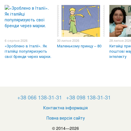
6 серпня 2026
30 липня 2026
28 липня 202
«Зроблено в Італії». Як
Маленькому принцу – 80
Китайці пр
італійці популяризують
поштові ма
свої бренди через марки.
інтелекту
+38 066 138-31-31
+38 098 138-31-31
Контактна інформація
Повна версія сайту
© 2014—2026