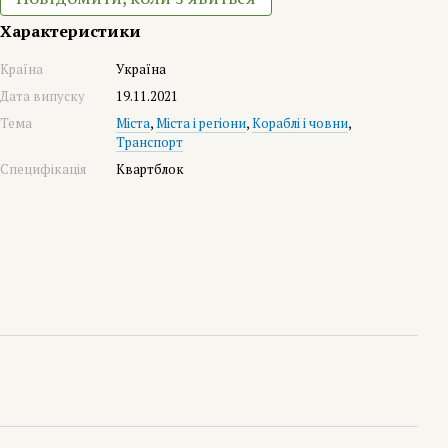
Характеристики
Країна
Україна
Дата випуску
19.11.2021
Тема
Міста
,
Міста і регіони
,
Кораблі і човни
,
Транспорт
Специфікація
Квартблок