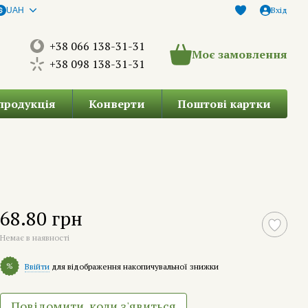
Вхід
UAH
+38 066 138-31-31
Моє замовлення
+38 098 138-31-31
продукція
Конверти
Поштові картки
68.80 грн
Немає в наявності
%
Ввійти
для відображення накопичувальної знижки
Повідомити, коли з'явиться