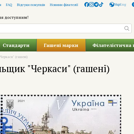
Укр
Eng
я
FAQ
Відгуки покупців
Новини філателії
ня доступним!
Стандарти
Гашені марки
Філателістична 
Черкаси" (гашені)
ьщик "Черкаси" (гашені)