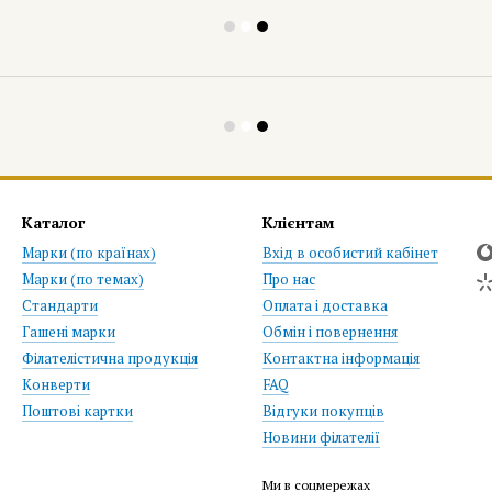
Каталог
Клієнтам
Марки (по країнах)
Вхід в особистий кабінет
Марки (по темах)
Про нас
Стандарти
Оплата і доставка
Гашені марки
Обмін і повернення
Філателістична продукція
Контактна інформація
Конверти
FAQ
Поштові картки
Відгуки покупців
Новини філателії
Ми в соцмережах