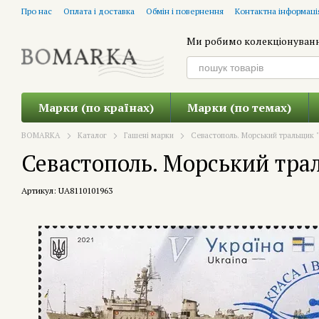
Перейти до основного контенту
Про нас
Оплата і доставка
Обмін і повернення
Контактна інформаці
Ми робимо колекціонуван
Марки (по країнах)
Марки (по темах)
BOMARKA
Каталог
Гашені марки
Севастополь. Морський тральщик "
Севастополь. Морський трал
Артикул: UA8110101963