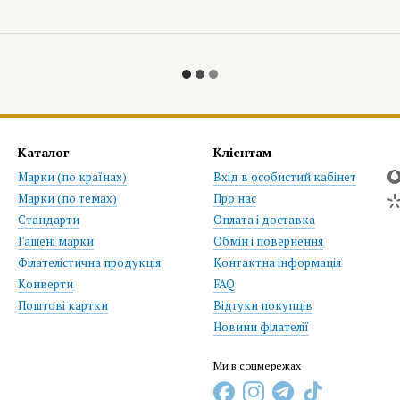
Каталог
Клієнтам
Марки (по країнах)
Вхід в особистий кабінет
Марки (по темах)
Про нас
Стандарти
Оплата і доставка
Гашені марки
Обмін і повернення
Філателістична продукція
Контактна інформація
Конверти
FAQ
Поштові картки
Відгуки покупців
Новини філателії
Ми в соцмережах