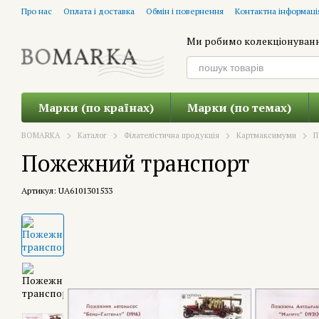
Перейти до основного контенту
Про нас
Оплата і доставка
Обмін і повернення
Контактна інформаці
Ми робимо колекціонуван
Марки (по країнах)
Марки (по темах)
BOMARKA
Каталог
Філателістична продукція
Картмаксимуми
П
Пожежний транспорт
Артикул: UA6101301533