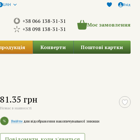
Вхід
UAH
+38 066 138-31-31
Моє замовлення
+38 098 138-31-31
продукція
Конверти
Поштові картки
81.35 грн
Немає в наявності
%
Ввійти
для відображення накопичувальної знижки
Повідомити, коли з'явиться