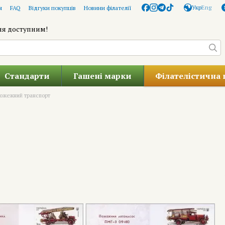
Укр
Eng
я
FAQ
Відгуки покупців
Новини філателії
ня доступним!
Стандарти
Гашені марки
Філателістична 
ожежний транспорт