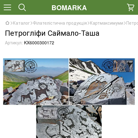
BOMARKA
Каталог
Філателістична продукція
Картмаксимуми
Петр
Петрогліфи Саймало-Таша
Артикул:
KX6000300172