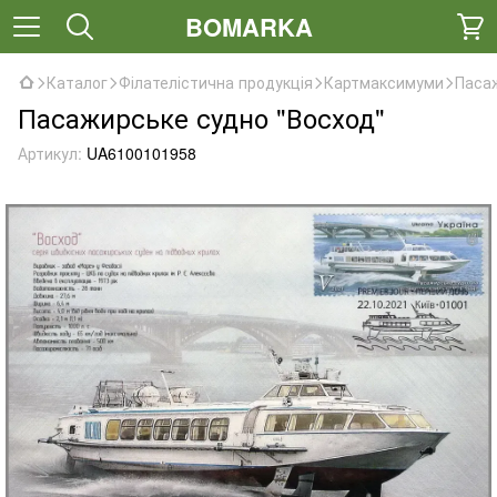
BOMARKA
Каталог
Філателістична продукція
Картмаксимуми
Паса
Пасажирське судно "Восход"
Артикул:
UA6100101958