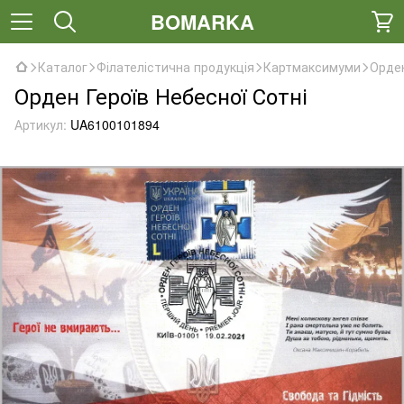
BOMARKA
Каталог
Філателістична продукція
Картмаксимуми
Орден
Орден Героїв Небесної Сотні
Артикул:
UA6100101894