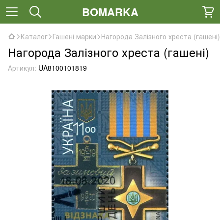
BOMARKA
Каталог
Гашені марки
Нагорода Залізного хреста (гашені)
Нагорода Залізного хреста (гашені)
Артикул:
UA8100101819