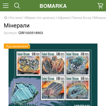
BOMARKA
Каталог
Марки (по країнах)
Африка
Гвінея-Бісау
Мінера
Мінерали
Артикул:
GW1000518903
Під замовлення