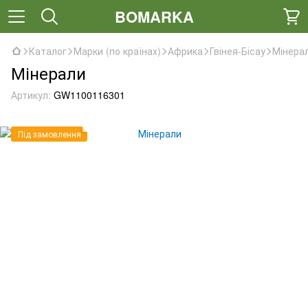
BOMARKA
Каталог
Марки (по країнах)
Африка
Гвінея-Бісау
Мінера
Мінерали
Артикул:
GW1100116301
Під замовлення