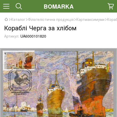
BOMARKA
Каталог
Філателістична продукція
Картмаксимуми
Кораб
Кораблі Черга за хлібом
Артикул:
UA6000101820