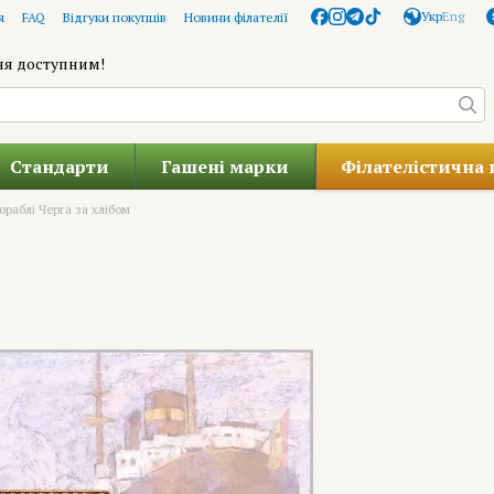
Укр
Eng
я
FAQ
Відгуки покупців
Новини філателії
ня доступним!
Стандарти
Гашені марки
Філателістична 
ораблі Черга за хлібом