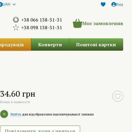
Вхід
UAH
+38 066 138-31-31
Моє замовлення
+38 098 138-31-31
продукція
Конверти
Поштові картки
34.60 грн
Немає в наявності
%
Ввійти
для відображення накопичувальної знижки
Повідомити, коли з'явиться