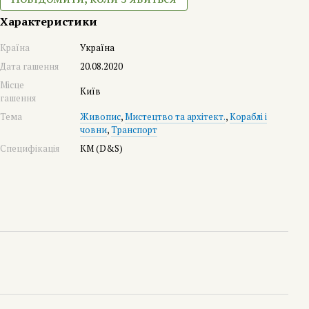
Характеристики
Країна
Україна
Дата гашення
20.08.2020
Місце
Київ
гашення
Тема
Живопис
,
Мистецтво та архітект.
,
Кораблі і
човни
,
Транспорт
Специфікація
КМ (D&S)