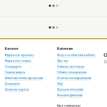
Каталог
Клієнтам
Марки (по країнах)
Вхід в особистий кабінет
Марки (по темах)
Про нас
Стандарти
Оплата і доставка
Гашені марки
Обмін і повернення
Філателістична продукція
Контактна інформація
Конверти
FAQ
Поштові картки
Відгуки покупців
Новини філателії
Ми в соцмережах