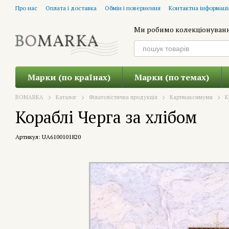
Перейти до основного контенту
Про нас
Оплата і доставка
Обмін і повернення
Контактна інформаці
Ми робимо колекціонуван
Марки (по країнах)
Марки (по темах)
BOMARKA
Каталог
Філателістична продукція
Картмаксимуми
К
Кораблі Черга за хлібом
Артикул: UA6100101820