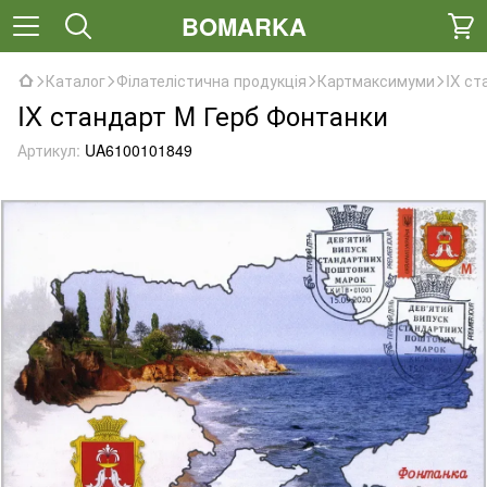
BOMARKA
Каталог
Філателістична продукція
Картмаксимуми
IX ст
IX стандарт M Герб Фонтанки
Артикул:
UA6100101849