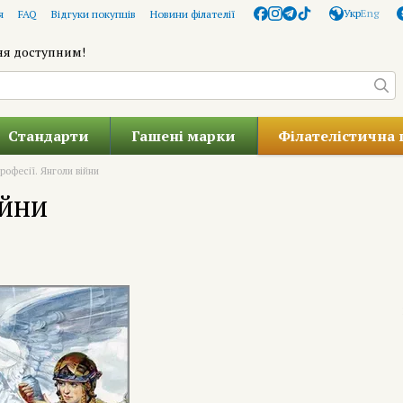
Укр
Eng
я
FAQ
Відгуки покупців
Новини філателії
ня доступним!
Стандарти
Гашені марки
Філателістична 
професії. Янголи війни
ійни