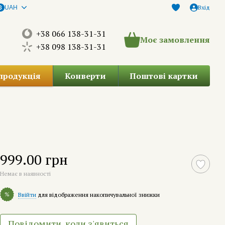
Вхід
UAH
+38 066 138-31-31
Моє замовлення
+38 098 138-31-31
продукція
Конверти
Поштові картки
999.00 грн
Немає в наявності
%
Ввійти
для відображення накопичувальної знижки
Повідомити, коли з'явиться