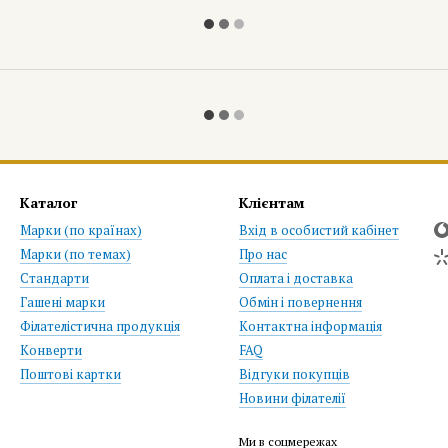
Каталог
Клієнтам
Марки (по країнах)
Вхід в особистий кабінет
Марки (по темах)
Про нас
Стандарти
Оплата і доставка
Гашені марки
Обмін і повернення
Філателістична продукція
Контактна інформація
Конверти
FAQ
Поштові картки
Відгуки покупців
Новини філателії
Ми в соцмережах