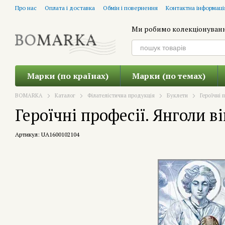
Перейти до основного контенту
Про нас
Оплата і доставка
Обмін і повернення
Контактна інформаці
Ми робимо колекціонуван
Марки (по країнах)
Марки (по темах)
BOMARKA
Каталог
Філателістична продукція
Буклети
Героїчні 
Героїчні професії. Янголи в
Артикул: UA1600102104