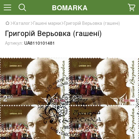
BOMARKA
Каталог
Гашені марки
Григорій Верьовка (гашені)
Григорій Верьовка (гашені)
Артикул:
UA8110101481