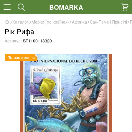
BOMARKA
Каталог
Марки (по країнах)
Африка
Сан-Томе і Прінсіпі
Рік Рифа
Артикул:
ST1100118320
Під замовлення