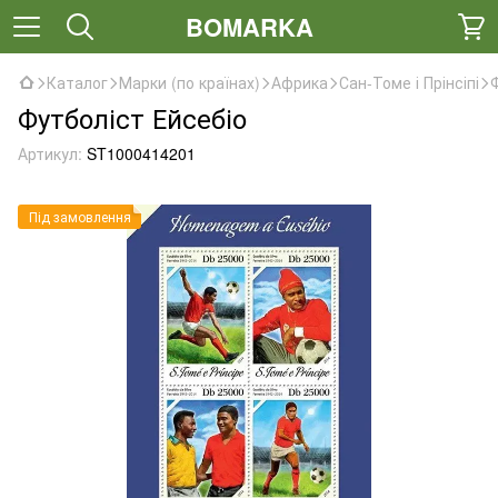
BOMARKA
Каталог
Марки (по країнах)
Африка
Сан-Томе і Прінсіпі
Футболіст Ейсебіо
Артикул:
ST1000414201
Під замовлення