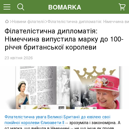
BOMARKA
Новини філателії
Філателістична дипломатія: Німеччина в
Філателістична дипломатія:
Німеччина випустила марку до 100-
річчя британської королеви
23 квітня 2026
Філателістична увага Великої Британії до ювілею свої
покійної королеви Єлизавети ІІ
-- зрозуміла і закономірна. А
от марка, що вийшла в Німеччині -- не що інше як прояв