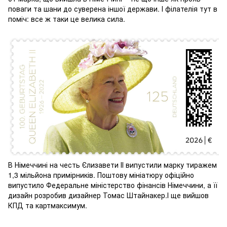
поваги та шани до суверена іншої держави. І філателія тут в
поміч: все ж таки це велика сила.
В Німеччині на честь Єлизавети ІІ випустили марку тиражем
1,3 мільйона примірників. Поштову мініатюру офіційно
випустило Федеральне міністерство фінансів Німеччини, а її
дизайн розробив дизайнер Томас Штайнакер.І ще вийшов
КПД та картмаксимум.