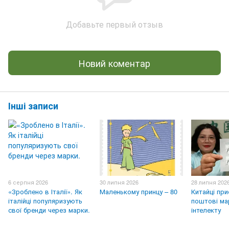
Добавьте первый отзыв
Новий коментар
Інші записи
6 серпня 2026
30 липня 2026
28 липня 202
«Зроблено в Італії». Як
Маленькому принцу – 80
Китайці пр
італійці популяризують
поштові ма
свої бренди через марки.
інтелекту