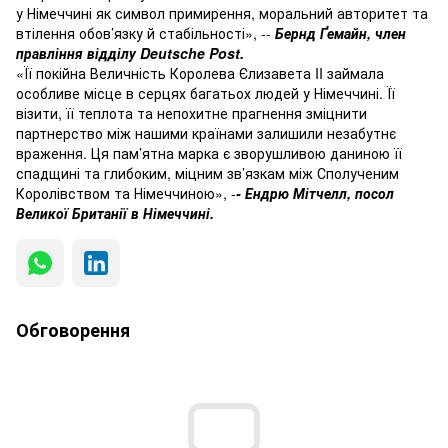
у Німеччині як символ примирення, моральний авторитет та
втілення обов’язку й стабільності», --
Бернд Ґемайн, член
правління відділу Deutsche Post.
«Її покійна Величність Королева Єлизавета II займала
особливе місце в серцях багатьох людей у ​​Німеччині. Її
візити, її теплота та непохитне прагнення зміцнити
партнерство між нашими країнами залишили незабутнє
враження. Ця пам’ятна марка є зворушливою даниною її
спадщині та глибоким, міцним зв’язкам між Сполученим
Королівством та Німеччиною», -
- Ендрю Мітчелл, посол
Великої Британії в Німеччині.
Обговорення