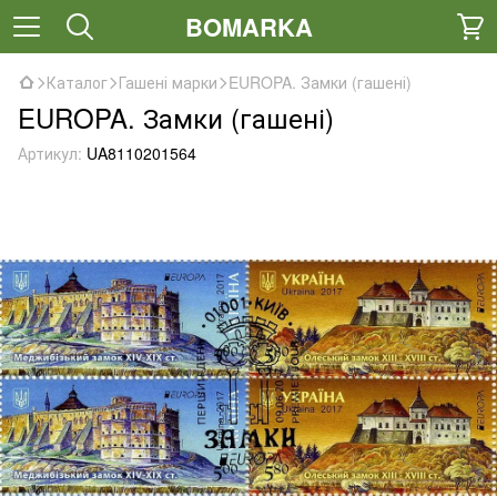
BOMARKA
Каталог
Гашені марки
EUROPA. Замки (гашені)
EUROPA. Замки (гашені)
Артикул:
UA8110201564