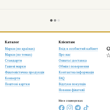
Каталог
Клієнтам
Марки (по країнах)
Вхід в особистий кабінет
Марки (по темах)
Про нас
Стандарти
Оплата і доставка
Гашені марки
Обмін і повернення
Філателістична продукція
Контактна інформація
Конверти
FAQ
Поштові картки
Відгуки покупців
Новини філателії
Ми в соцмережах