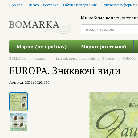
Перейти до основного контенту
Про нас
Оплата і доставка
Обмін і повернення
Контактна інформаці
Ми робимо колекціонуван
Марки (по країнах)
Марки (по темах)
BOMARKA
Каталог
Філателістична продукція
Буклети
EUROPA. 
EUROPA. Зникаючі види
Артикул: MD1600201190