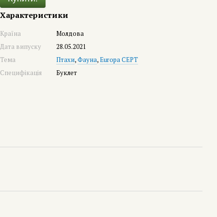
Характеристики
Країна
Молдова
Дата випуску
28.05.2021
Тема
Птахи
,
Фауна
,
Europa CEPT
Специфікація
Буклет