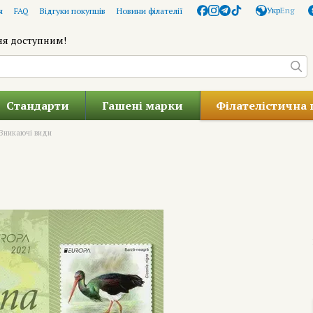
Укр
Eng
я
FAQ
Відгуки покупців
Новини філателії
ня доступним!
Стандарти
Гашені марки
Філателістична 
Зникаючі види