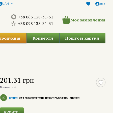
Вхід
UAH
+38 066 138-31-31
Моє замовлення
+38 098 138-31-31
продукція
Конверти
Поштові картки
201.31 грн
В наявності
%
Ввійти
для відображення накопичувальної знижки
Купити!