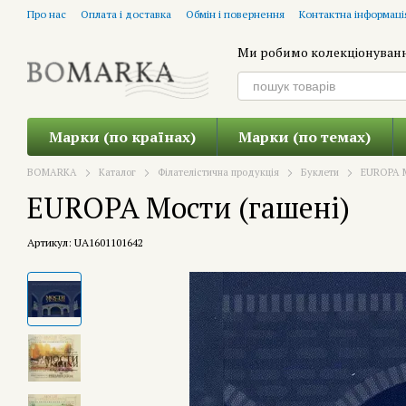
Перейти до основного контенту
Про нас
Оплата і доставка
Обмін і повернення
Контактна інформаці
Ми робимо колекціонуван
Марки (по країнах)
Марки (по темах)
BOMARKA
Каталог
Філателістична продукція
Буклети
EUROPA М
EUROPA Мости (гашені)
Артикул: UA1601101642