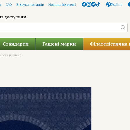
Укр
Eng
я
FAQ
Відгуки покупців
Новини філателії
ня доступним!
Стандарти
Гашені марки
Філателістична 
ости (гашені)