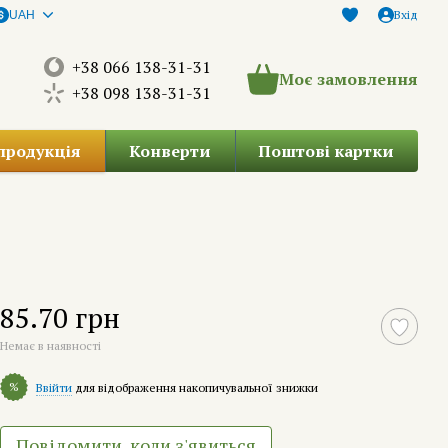
Вхід
UAH
+38 066 138-31-31
Моє замовлення
+38 098 138-31-31
продукція
Конверти
Поштові картки
85.70 грн
Немає в наявності
%
Ввійти
для відображення накопичувальної знижки
Повідомити, коли з'явиться