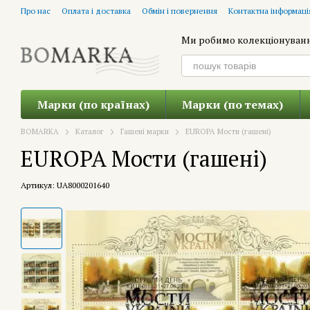
Перейти до основного контенту
Про нас
Оплата і доставка
Обмін і повернення
Контактна інформаці
Ми робимо колекціонуван
Марки (по країнах)
Марки (по темах)
BOMARKA
Каталог
Гашені марки
EUROPA Мости (гашені)
EUROPA Мости (гашені)
Артикул: UA8000201640