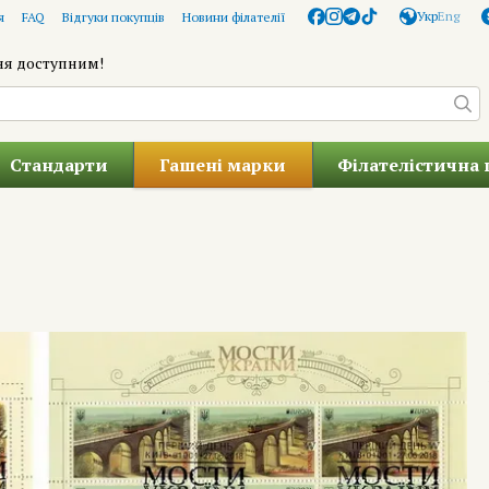
Укр
Eng
я
FAQ
Відгуки покупців
Новини філателії
ня доступним!
Стандарти
Гашені марки
Філателістична 