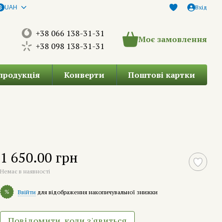
Вхід
UAH
+38 066 138-31-31
Моє замовлення
+38 098 138-31-31
продукція
Конверти
Поштові картки
1 650.00 грн
Немає в наявності
%
Ввійти
для відображення накопичувальної знижки
Повідомити, коли з'явиться