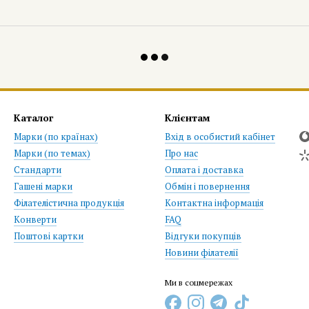
Каталог
Клієнтам
Марки (по країнах)
Вхід в особистий кабінет
Марки (по темах)
Про нас
Стандарти
Оплата і доставка
Гашені марки
Обмін і повернення
Філателістична продукція
Контактна інформація
Конверти
FAQ
Поштові картки
Відгуки покупців
Новини філателії
Ми в соцмережах