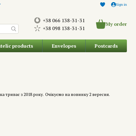
Sign in
+38 066 138-31-31
My order
+38 098 138-31-31
atelic products
Envelopes
Postcards
 триває з 2018 року. Очікуємо на новинку 2 вересня.