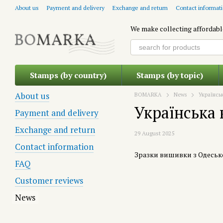
Skip to main content
About us
Payment and delivery
Exchange and return
Contact informat
We make collecting affordabl
Stamps (by country)
Stamps (by topic)
About us
BOMARKA
News
Українськ
Українська 
Payment and delivery
Exchange and return
29 August 2025
Contact information
Зразки вишивки з Одеської
FAQ
Customer reviews
News