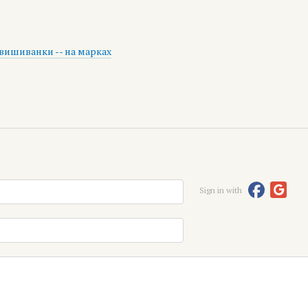
 вишиванки -- на марках
Sign in with