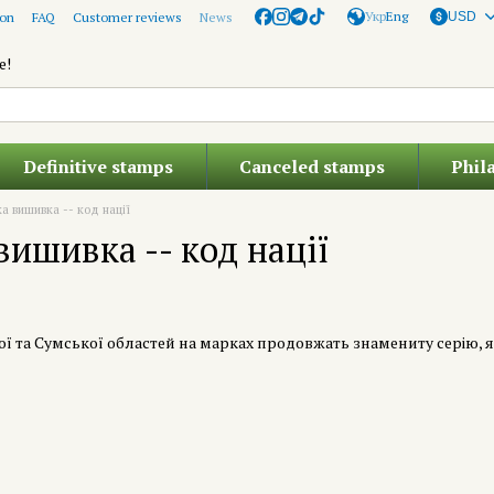
Укр
Eng
ion
FAQ
Customer reviews
News
USD
e!
Definitive stamps
Canceled stamps
Phil
а вишивка -- код нації
вишивка -- код нації
 та Сумської областей на марках продовжать знамениту серію, яка