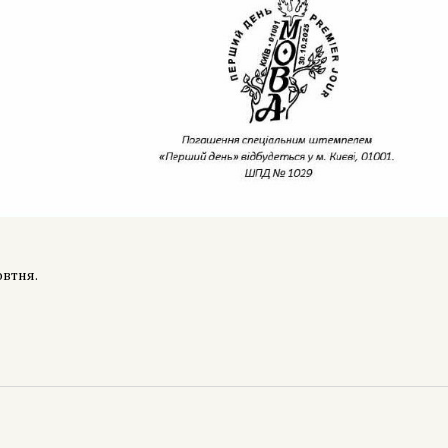
овтня.