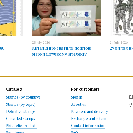
28 July 2026
24 July 2026
80
Китайці присвятили поштові
29 липня в
марки штучному інтелекту
Catalog
For customers
Stamps (by country)
Sign in
Stamps (by topic)
About us
Definitive stamps
Payment and delivery
Canceled stamps
Exchange and return
Philatelic products
Contact information
Envelopes
FAQ