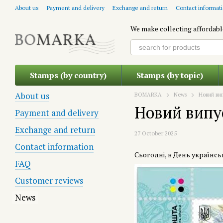
Skip to main content
About us
Payment and delivery
Exchange and return
Contact informat
We make collecting affordabl
Stamps (by country)
Stamps (by topic)
About us
BOMARKA
News
Новий ви
Новий випу
Payment and delivery
Exchange and return
27 October 2025
Contact information
Сьогодні, в День українс
FAQ
Customer reviews
News