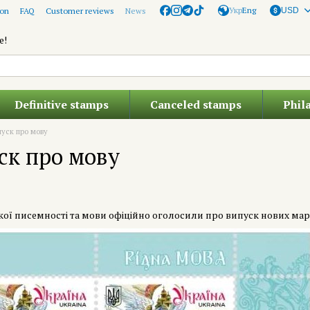
Укр
Eng
ion
FAQ
Customer reviews
News
USD
e!
Definitive stamps
Canceled stamps
Phil
пуск про мову
ск про мову
ької писемності та мови офіційно оголосили про випуск нових ма