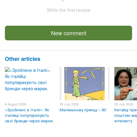
Write the first review
New comment
Other articles
6 August 2026
30 July 2026
28 July 2026
«Зроблено в Італії». Як
Маленькому принцу – 80
Китайці пр
італійці популяризують
поштові ма
свої бренди через марки.
інтелекту