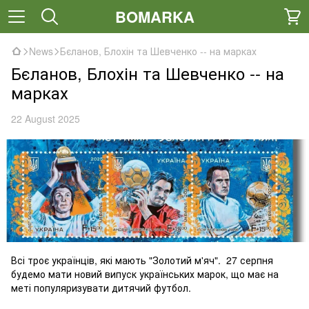
BOMARKA
News
Бєланов, Блохін та Шевченко -- на марках
Бєланов, Блохін та Шевченко -- на
марках
22 August 2025
Всі троє українців, які мають "Золотий м'яч". 27 серпня
будемо мати новий випуск українських марок, що має на
меті популяризувати дитячий футбол.