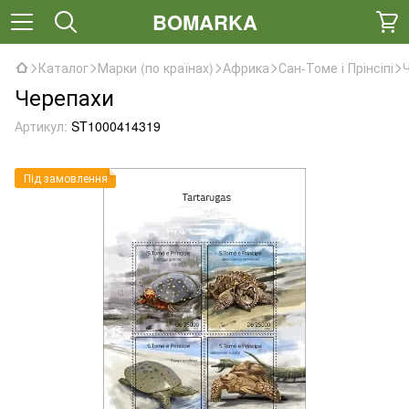
BOMARKA
Каталог
Марки (по країнах)
Африка
Сан-Томе і Прінсіпі
Черепахи
Артикул:
ST1000414319
Під замовлення