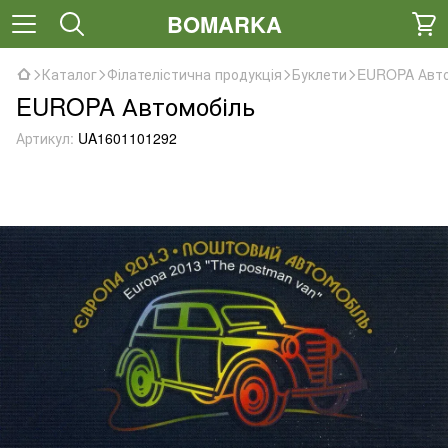
BOMARKA
Каталог
Філателістична продукція
Буклети
EUROPA Авто
EUROPA Автомобіль
Артикул:
UA1601101292