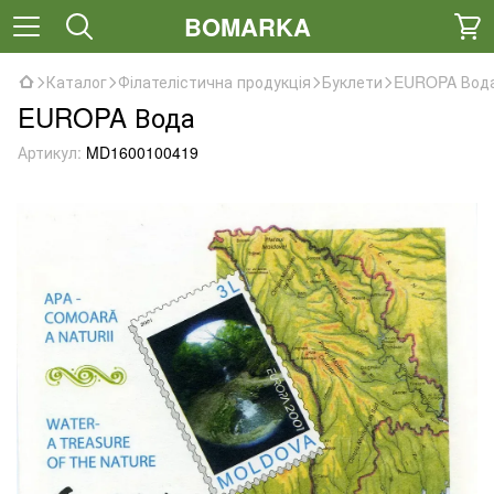
BOMARKA
Каталог
Філателістична продукція
Буклети
EUROPA Вод
EUROPA Вода
Артикул:
MD1600100419