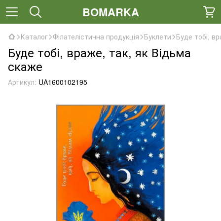
BOMARKA
Каталог
Філателістична продукція
Буклети
Буде тобі, вр
Буде тобі, враже, так, як Відьма
скаже
Артикул:
UA1600102195