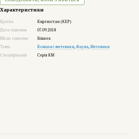
Характеристики
Країна
Киргизстан (KEP)
Дата гашення
07.09.2018
Місце гашення
Бішкек
Тема
Комахи і метелики
,
Фауна
,
Метелики
Специфікація
Серія КМ