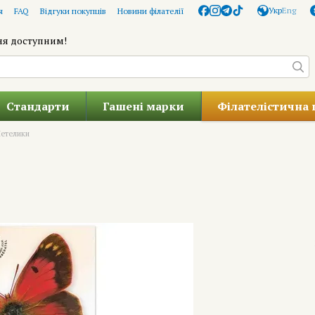
Укр
Eng
я
FAQ
Відгуки покупців
Новини філателії
ня доступним!
Стандарти
Гашені марки
Філателістична 
етелики