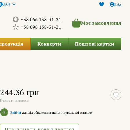
Вхід
UAH
+38 066 138-31-31
Моє замовлення
+38 098 138-31-31
продукція
Конверти
Поштові картки
244.36 грн
Немає в наявності
%
Ввійти
для відображення накопичувальної знижки
Повідомити, коли з'явиться