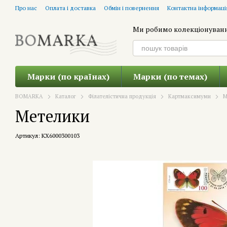
Перейти до основного контенту
Про нас
Оплата і доставка
Обмін і повернення
Контактна інформаці
Ми робимо колекціонуван
Марки (по країнах)
Марки (по темах)
BOMARKA
Каталог
Філателістична продукція
Картмаксимуми
М
Метелики
Артикул: KX6000300103