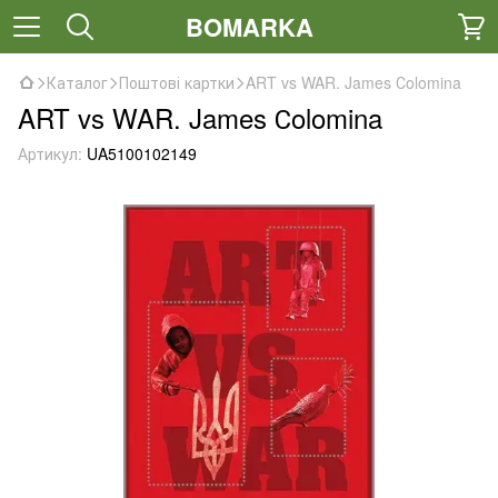
BOMARKA
Каталог
Поштові картки
ART vs WAR. James Сolomina
ART vs WAR. James Сolomina
Артикул:
UA5100102149