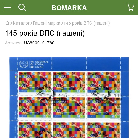
BOMARKA
Каталог
Гашені марки
145 років ВПС (гашені)
145 років ВПС (гашені)
Артикул:
UA8000101780